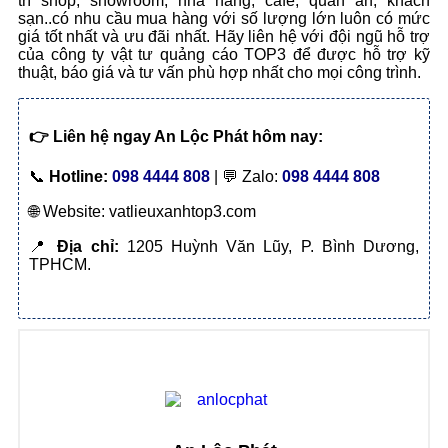
trí shop, showroom, nhà hàng, café, quán ăn, khách
sạn..có nhu cầu mua hàng với số lượng lớn luôn có mức
giá tốt nhất và ưu đãi nhất. Hãy liên hệ với đội ngũ hỗ trợ
của công ty vật tư quảng cáo TOP3 để được hỗ trợ kỹ
thuật, báo giá và tư vấn phù hợp nhất cho mọi công trình.
👉
Liên hệ ngay An Lộc Phát hôm nay:
📞
Hotline:
098 4444 808
| 💬 Zalo:
098 4444 808
🌐 Website: vatlieuxanhtop3.com
📍
Địa chỉ:
1205 Huỳnh Văn Lũy, P. Bình Dương,
TPHCM.