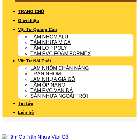
TRANG CHỦ
Giới thiệu
Vật Tư Quảng Cáo
TẤM NHÔM ALU
TẤM NHỰA MICA
TẤM LỢP POLY
TẤM PVC FOAM FORMEX
Vật Tư Nội Thất
LAM NHÔM CHẮN NẮNG
TRẦN NHÔM
LAM NHỰA GIẢ GỖ
TẤM ỐP NANO
TẤM PVC VÂN ĐÁ
SÀN NHỰA NGOÀI TRỜI
Tin tức
Liên hệ