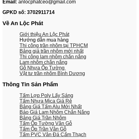
Email:
anlocphatceo@gmail.com
GPKD số:
3702911714
Về An Lộc Phát
Giới thiệu An Lộc Phát
Hướng dẫn mua hàng
Thi công trần nhôm tại TPHCM
Bảng giá trần nhôm mới nhất
Thi công lam nhôm chắn nắng
Lam nhôm chắn nắng
Gỗ Nhựa Ốp Tường
Vật tư trần nhôm Bình Dương
Thông Tin Sản Phẩm
Tấm Lợp Poly Lấy Sáng
Tấm Nhựa Mica Giá Rẻ
Bảng Giá Tấm Alu Mới Nhất
Báo Giá Lam Nhôm Chắn Nắng
Bảng Giá Trần Nhôm
Tấm Ốp Tường Vân Gỗ
Tấm Ốp Trần Vân Gỗ
Tấm PVC Vân Đá Cẩm Thạch