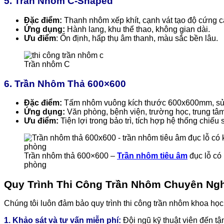
5. Trần Nhôm C-Shaped
Đặc điểm:
Thanh nhôm xếp khít, cạnh vát tạo độ cứng 
Ứng dụng:
Hành lang, khu thể thao, không gian dài.
Ưu điểm
: Ổn định, hấp thụ âm thanh, màu sắc bền lâu.
Trần nhôm C
6. Trần Nhôm Thả 600×600
Đặc điểm:
Tấm nhôm vuông kích thước 600x600mm, sử d
Ứng dụng:
Văn phòng, bệnh viện, trường học, trung tâ
Ưu điểm:
Tiện lợi trong bảo trì, tích hợp hệ thống chiếu
Trần nhôm thả 600×600 –
Trần nhôm tiêu âm
đục lỗ có
phòng
Quy Trình Thi Công Trần Nhôm Chuyên Ngh
Chúng tôi luôn đảm bảo quy trình thi công trần nhôm khoa học,
1. Khảo sát và tư vấn miễn phí:
Đội ngũ kỹ thuật viên đến tậ