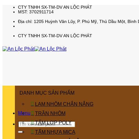
Bỏ
CTY TNHH SX-TM-DV AN LỘC PHÁT
MST: 3702911714
qua
nội
Địa chỉ: 1205 Huỳnh Văn Lũy, P. Phú Mỹ, Thủ Dầu Một, Bình
dung
CTY TNHH SX-TM-DV AN LỘC PHÁT
DANH MỤC SẢN PHẨM
LAM NHÔM CHẮN NẮNG
Menu
TRẦN NHÔM
TẤM LỢP POLY
Tìm
kiếm:
TẤM NHỰA MICA