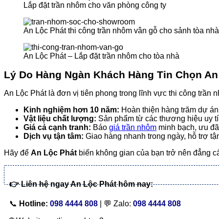
Lắp đặt trần nhôm cho văn phòng công ty
An Lộc Phát thi công trần nhôm vân gỗ cho sảnh tòa nhà
An Lộc Phát – Lắp đặt trần nhôm cho tòa nhà
Lý Do Hàng Ngàn Khách Hàng Tin Chọn An
An Lộc Phát là đơn vị tiên phong trong lĩnh vực thi công trầ
Kinh nghiệm hơn 10 năm:
Hoàn thiện hàng trăm dự án
Vật liệu chất lượng:
Sản phẩm từ các thương hiệu uy tí
Giá cả cạnh tranh:
Báo
giá trần nhôm
minh bạch, ưu đãi
Dịch vụ tận tâm:
Giao hàng nhanh trong ngày, hỗ trợ tậ
Hãy để
An Lộc Phát
biến không gian của bạn trở nên đẳng cấ
👉
Liên hệ ngay An Lộc Phát hôm nay:
📞
Hotline:
098 4444 808
| 💬 Zalo:
098 4444 808