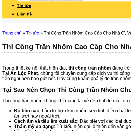
Tin tức
Liên hệ
Trang chủ
»
Tin tức
»
Thi Công Trần Nhôm Cao Cấp Cho Nhà Ở, 
Thi Công Trần Nhôm Cao Cấp Cho Nh
Trong thiết kế nội thất hiện đại,
thi công trần nhôm
đang trở
Tại
An Lộc Phát
, chúng tôi chuyên cung cấp dịch vụ thi côn
tiện nghi hơn bao giờ hết. Hãy cùng khám phá lý do trần nhôm
Tại Sao Nên Chọn Thi Công Trần Nhôm Ch
Thi công trần nhôm không chỉ mang lại vẻ đẹp tinh tế mà còn g
Độ bền cao
: Làm từ hợp kim nhôm sơn tĩnh điện chất l
ẩm ướt hay ngoài trời.
Cách âm và tiêu âm xuất sắc:
Đặc biệt với các loại đụ
Thẩm mỹ đa dạng:
Từ kiểu hiện đại lộ thiên đến vân g