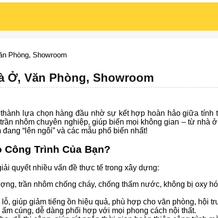
Văn Phòng, Showroom
à Ở, Văn Phòng, Showroom
 thành lựa chọn hàng đầu nhờ sự kết hợp hoàn hảo giữa tính 
g trần nhôm chuyên nghiệp, giúp biến mọi không gian – từ nhà 
 đang “lên ngôi” và các mẫu phổ biến nhất!
o Công Trình Của Bạn?
iải quyết nhiều vấn đề thực tế trong xây dựng:
ượng, trần nhôm chống cháy, chống thấm nước, không bị oxy hó
c lỗ, giúp giảm tiếng ồn hiệu quả, phù hợp cho văn phòng, hội 
ỗ ấm cúng, dễ dàng phối hợp với mọi phong cách nội thất.