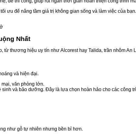
ẹ, dễ thi công, giúp rút ngắn thời gian hoàn thiện công trình 
tối ưu để nâng tầm giá trị không gian sống và làm việc của bạn
mở
uộng Nhất
ừ thương hiệu uy tín như Alcorest hay Talida, trần nhôm An Lộ
hoáng và hiện đại.
 mại, văn phòng lớn.
vệ sinh và bảo dưỡng. Đây là lựa chọn hoàn hảo cho các công tr
ọng như gỗ tự nhiên nhưng bền bỉ hơn.