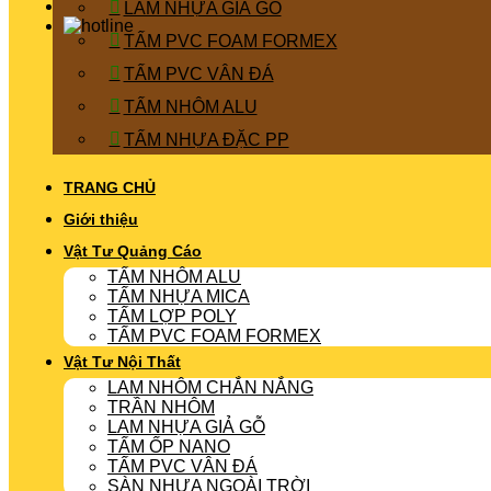
LAM NHỰA GIẢ GỖ
TẤM PVC FOAM FORMEX
TẤM PVC VÂN ĐÁ
TẤM NHÔM ALU
TẤM NHỰA ĐẶC PP
TRANG CHỦ
Giới thiệu
Vật Tư Quảng Cáo
TẤM NHÔM ALU
TẤM NHỰA MICA
TẤM LỢP POLY
TẤM PVC FOAM FORMEX
Vật Tư Nội Thất
LAM NHÔM CHẮN NẮNG
TRẦN NHÔM
LAM NHỰA GIẢ GỖ
TẤM ỐP NANO
TẤM PVC VÂN ĐÁ
SÀN NHỰA NGOÀI TRỜI