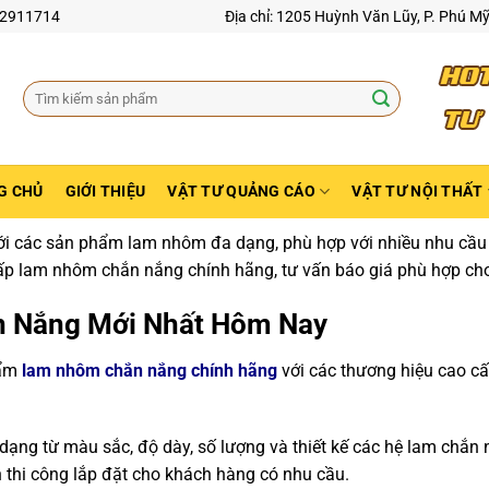
02911714
Địa chỉ: 1205 Huỳnh Văn Lũy, P. Phú M
Tìm
kiếm:
G CHỦ
GIỚI THIỆU
VẬT TƯ QUẢNG CÁO
VẬT TƯ NỘI THẤT
i các sản phẩm lam nhôm đa dạng, phù hợp với nhiều nhu cầu 
cấp lam nhôm chắn nắng chính hãng, tư vấn báo giá phù hợp cho
 Nắng Mới Nhất Hôm Nay
hẩm
lam nhôm chắn nắng chính hãng
với các thương hiệu cao c
ạng từ màu sắc, độ dày, số lượng và thiết kế các hệ lam chắn 
n thi công lắp đặt cho khách hàng có nhu cầu.