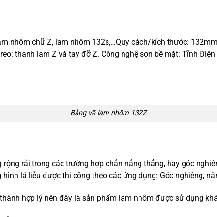
 lam nhôm chữ Z, lam nhôm 132s,…Quy cách/kích thước: 132mm
eo: thanh lam Z và tay đỡ Z. Công nghệ sơn bề mặt: Tĩnh Điện
Bảng vẽ lam nhôm 132Z
g rộng rãi trong các trường hợp chắn nắng thẳng, hay góc ngh
hình lá liễu được thi công theo các ứng dụng: Góc nghiêng, nằ
á thành hợp lý nên đây là sản phẩm lam nhôm được sử dụng khá 