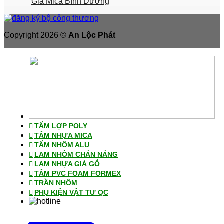
Giá Mica Bình Dương
Copyright 2026 ©
An Lộc Phát
TẤM LỢP POLY
TẤM NHỰA MICA
TẤM NHÔM ALU
LAM NHÔM CHẮN NẮNG
LAM NHỰA GIẢ GỖ
TẤM PVC FOAM FORMEX
TRẦN NHÔM
PHỤ KIỆN VẬT TƯ QC