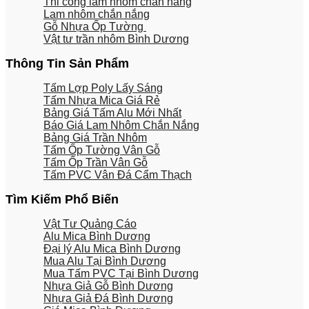
Thi công lam nhôm chắn nắng
Lam nhôm chắn nắng
Gỗ Nhựa Ốp Tường
Vật tư trần nhôm Bình Dương
Thông Tin Sản Phẩm
Tấm Lợp Poly Lấy Sáng
Tấm Nhựa Mica Giá Rẻ
Bảng Giá Tấm Alu Mới Nhất
Báo Giá Lam Nhôm Chắn Nắng
Bảng Giá Trần Nhôm
Tấm Ốp Tường Vân Gỗ
Tấm Ốp Trần Vân Gỗ
Tấm PVC Vân Đá Cẩm Thạch
Tìm Kiếm Phổ Biến
Vật Tư Quảng Cáo
Alu Mica Bình Dương
Đại lý Alu Mica Bình Dương
Mua Alu Tại Bình Dương
Mua Tấm PVC Tại Bình Dương
Nhựa Giả Gỗ Bình Dương
Nhựa Giả Đá Bình Dương