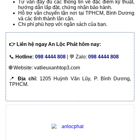
Tư vấn đầy đủ các thông tin về đặc điểm kỹ thuật,
hướng dẫn lắp đặt, chứng nhận bảo hành.
Hỗ trợ vận chuyển tận nơi tại TPHCM, Bình Dương
và các tỉnh thành lân cận.
Chi phí phù hợp với ngân sách của bạn.
👉
Liên hệ ngay An Lộc Phát hôm nay:
📞
Hotline:
098 4444 808
| 💬 Zalo:
098 4444 808
🌐 Website: vatlieuxanhtop3.com
📍
Địa chỉ:
1205 Huỳnh Văn Lũy, P. Bình Dương,
TPHCM.