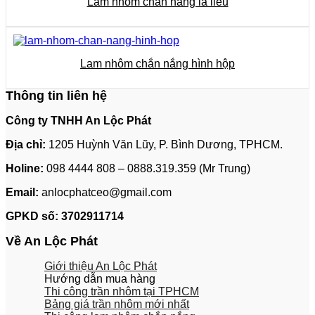
Lam nhôm chắn nắng lá liễu
Lam nhôm chắn nắng hình hộp
Thông tin liên hệ
Công ty TNHH An Lộc Phát
Địa chỉ:
1205 Huỳnh Văn Lũy, P. Bình Dương, TPHCM.
Holine:
098 4444 808 – 0888.319.359 (Mr Trung)
Email:
anlocphatceo@gmail.com
GPKD số:
3702911714
Về An Lộc Phát
Giới thiệu An Lộc Phát
Hướng dẫn mua hàng
Thi công trần nhôm tại TPHCM
Bảng giá trần nhôm mới nhất