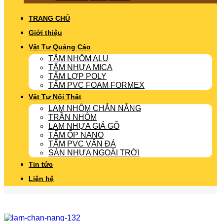
TRANG CHỦ
Giới thiệu
Vật Tư Quảng Cáo
TẤM NHÔM ALU
TẤM NHỰA MICA
TẤM LỢP POLY
TẤM PVC FOAM FORMEX
Vật Tư Nội Thất
LAM NHÔM CHẮN NẮNG
TRẦN NHÔM
LAM NHỰA GIẢ GỖ
TẤM ỐP NANO
TẤM PVC VÂN ĐÁ
SÀN NHỰA NGOÀI TRỜI
Tin tức
Liên hệ