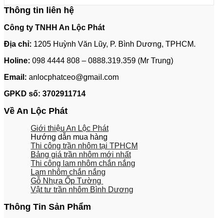
Thông tin liên hệ
Công ty TNHH An Lộc Phát
Địa chỉ:
1205 Huỳnh Văn Lũy, P. Bình Dương, TPHCM.
Holine:
098 4444 808 – 0888.319.359 (Mr Trung)
Email:
anlocphatceo@gmail.com
GPKD số:
3702911714
Về An Lộc Phát
Giới thiệu An Lộc Phát
Hướng dẫn mua hàng
Thi công trần nhôm tại TPHCM
Bảng giá trần nhôm mới nhất
Thi công lam nhôm chắn nắng
Lam nhôm chắn nắng
Gỗ Nhựa Ốp Tường
Vật tư trần nhôm Bình Dương
Thông Tin Sản Phẩm