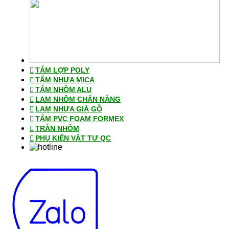
TẤM LỢP POLY
TẤM NHỰA MICA
TẤM NHÔM ALU
LAM NHÔM CHẮN NẮNG
LAM NHỰA GIẢ GỖ
TẤM PVC FOAM FORMEX
TRẦN NHÔM
PHỤ KIỆN VẬT TƯ QC