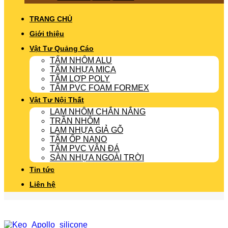
TRANG CHỦ
Giới thiệu
Vật Tư Quảng Cáo
TẤM NHÔM ALU
TẤM NHỰA MICA
TẤM LỢP POLY
TẤM PVC FOAM FORMEX
Vật Tư Nội Thất
LAM NHÔM CHẮN NẮNG
TRẦN NHÔM
LAM NHỰA GIẢ GỖ
TẤM ỐP NANO
TẤM PVC VÂN ĐÁ
SÀN NHỰA NGOÀI TRỜI
Tin tức
Liên hệ