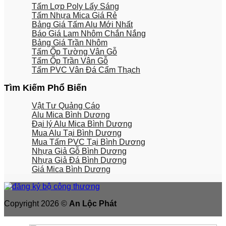
Tấm Lợp Poly Lấy Sáng
Tấm Nhựa Mica Giá Rẻ
Bảng Giá Tấm Alu Mới Nhất
Báo Giá Lam Nhôm Chắn Nắng
Bảng Giá Trần Nhôm
Tấm Ốp Tường Vân Gỗ
Tấm Ốp Trần Vân Gỗ
Tấm PVC Vân Đá Cẩm Thạch
Tìm Kiếm Phổ Biến
Vật Tư Quảng Cáo
Alu Mica Bình Dương
Đại lý Alu Mica Bình Dương
Mua Alu Tại Bình Dương
Mua Tấm PVC Tại Bình Dương
Nhựa Giả Gỗ Bình Dương
Nhựa Giả Đá Bình Dương
Giá Mica Bình Dương
Copyright 2026 ©
An Lộc Phát