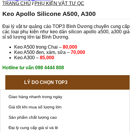
TRANG CHỦ
/
PHỤ KIỆN VẬT TƯ QC
Keo Apollo Silicone A500, A300
Đại lý vật tư quảng cáo TOP3 Bình Dương chuyên cung cấp
các loại phụ kiện như keo dán silicon apollo a500, a300 giá
sỉ số lượng lớn tại Bình Dương.
Keo A500 trong Chai –
80,000
Keo A500 đen, xám, sữa –
70,000
Keo A300 –
85,000
Hotline tư vấn 098 4444 808
LÝ DO CHỌN TOP3
Giao hàng nhanh trong ngày
Giá tốt khi mua số lượng lớn
Sản phẩm chất lượng cao
Đại lý cung cấp giá sỉ và lẻ